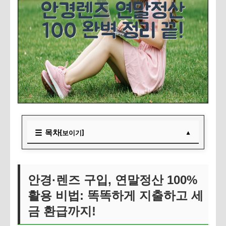
목차
[보이기]
안경·렌즈 구입, 연말정산 100% 활용 비법: 똑똑하게 지
출하고 세금 환급까지!
안경·렌즈 구입, 연말정산 100%
1. 현명한 안경 & 렌즈 구입, 이것만은 꼭!
활용 비법: 똑똑하게 지출하고 세
2. 놓치면 후회! 연말정산 세액공제 100% 활용법
금 환급까지!
3. 꾸준한 눈 관리, 건강과 절약의 두 마리 토끼를 잡다!
자주 묻는 질문