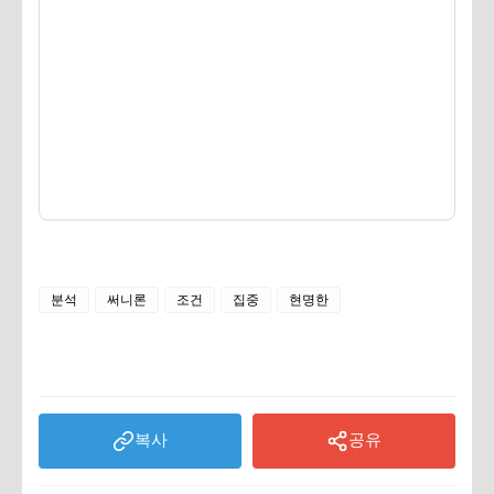
분석
써니론
조건
집중
현명한
복사
공유